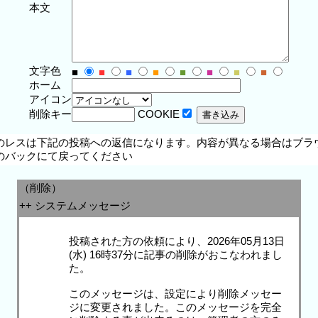
本文
文字色
■
■
■
■
■
■
■
■
ホーム
アイコン
削除キー
COOKIE
のレスは下記の投稿への返信になります。内容が異なる場合はブラ
のバックにて戻ってください
（削除）
++ システムメッセージ
投稿された方の依頼により、2026年05月13日
(水) 16時37分に記事の削除がおこなわれまし
た。
このメッセージは、設定により削除メッセー
ジに変更されました。このメッセージを完全