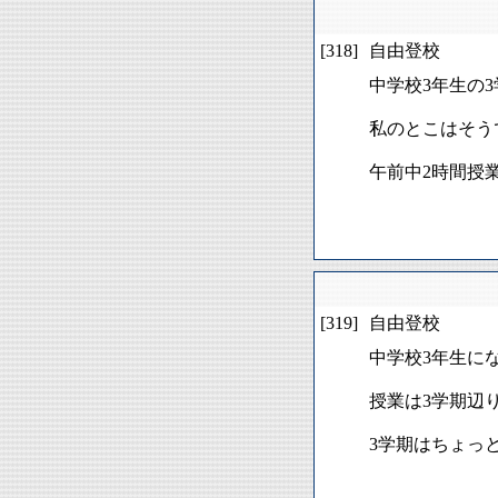
[318]
自由登校
中学校3年生の
私のとこはそう
午前中2時間授
[319]
自由登校
中学校3年生に
授業は3学期辺
3学期はちょっ