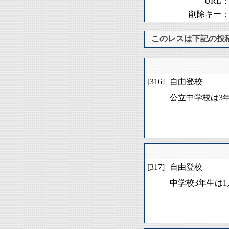
URL
削除キー
このレスは下記の投
[316]
自由登校
公立中学校は3
[317]
自由登校
中学校3年生は