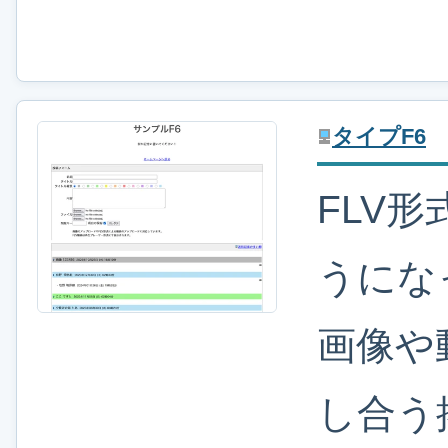
タイプF6
FLV
うにな
画像や
し合う