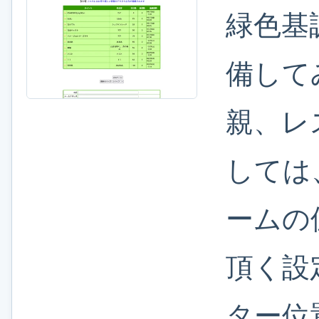
緑色基
備して
親、レ
しては
ームの
頂く設
ター位