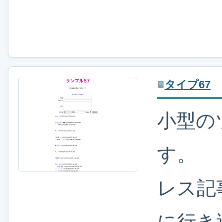
タイプ67
小型の
す。
レス記
に行き