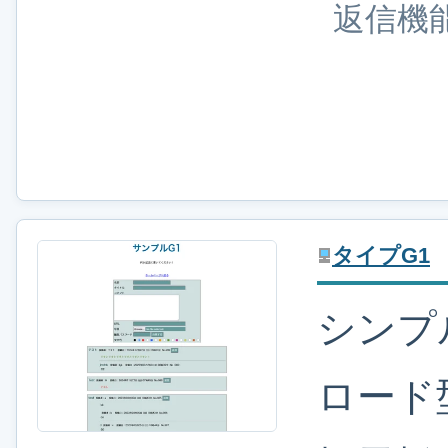
返信機
タイプG1
シンプ
ロード