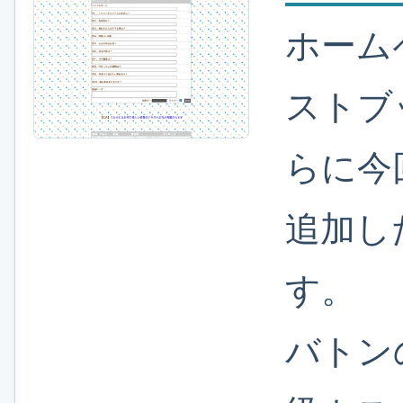
ホーム
ストブ
らに今
追加し
す。
バトン