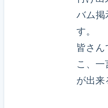
バム掲
す。
皆さん
こ、一
が出来