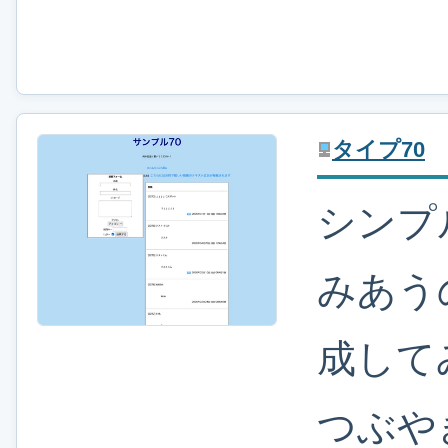
タイプ70
シンプ
みあう
成して
つぶや