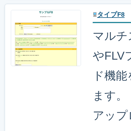
タイプF8
マルチ
やFL
ド機能
ます。
アップ