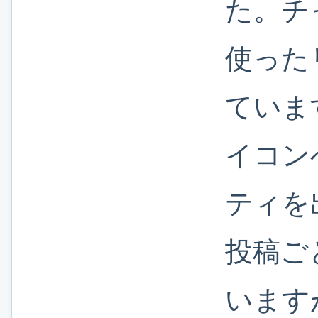
た。チ
使った
ていま
イコン
ティを
投稿ご
います