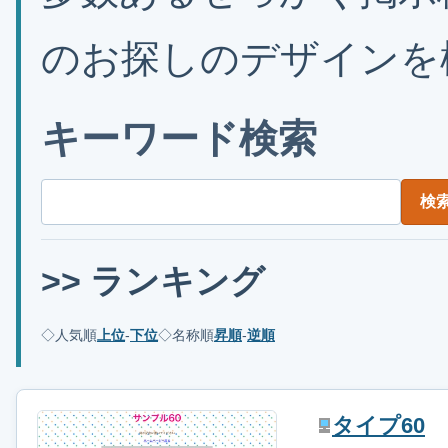
のお探しのデザインを
キーワード検索
検
>> ランキング
◇人気順
上位
-
下位
◇名称順
昇順
-
逆順
タイプ60