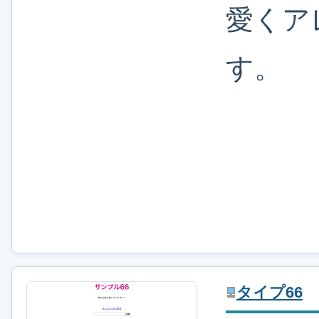
愛くア
す。
タイプ66