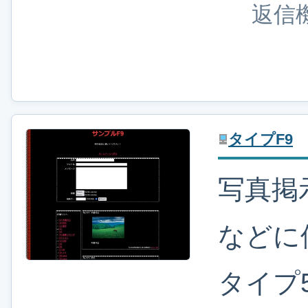
返信
タイプF9
写真掲
などに
タイプ