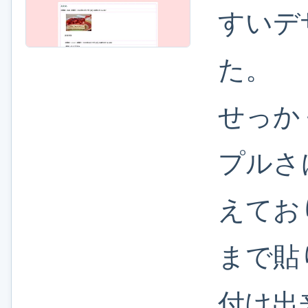
すいデ
た。
せっか
プルさ
えてお
まで貼
付け出