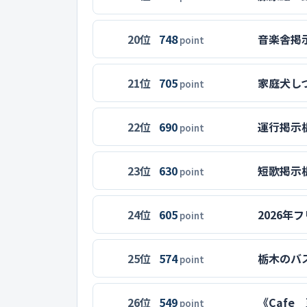
20位
748
音楽舎掲
point
21位
705
家庭犬し
point
22位
690
運行掲示
point
23位
630
短歌掲示
point
24位
605
2026年
point
25位
574
栃木のバ
point
26位
549
《Cafe
point