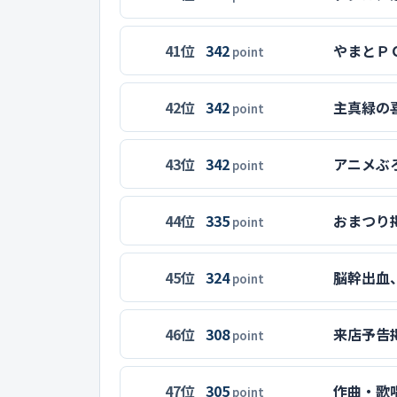
41位
342
やまとＰ
point
42位
342
主真緑の
point
43位
342
アニメぶ
point
44位
335
おまつり
point
45位
324
脳幹出血
point
46位
308
来店予告
point
47位
305
作曲・歌
point