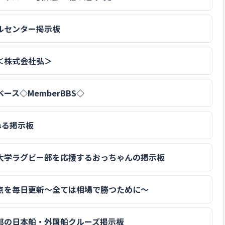
ルセンター掲示板
＜株式会社弘＞
ース◇MemberBBS◇
ねる掲示板
大学ラグビー部を応援するおっちゃんの掲示板
点を毎日更新～全ては相場で勝つために～
郎の日本船・外国船クルーズ掲示板