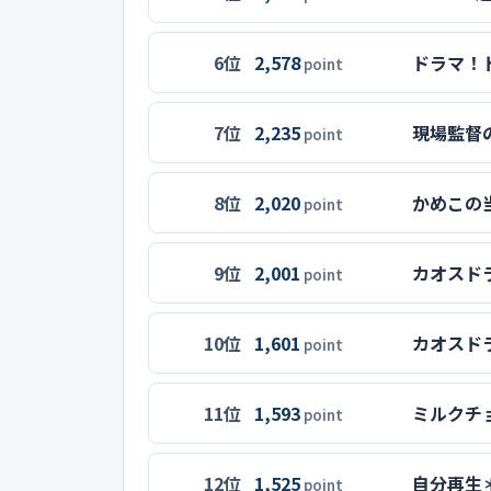
6位
2,578
ドラマ！
point
7位
2,235
現場監督
point
8位
2,020
かめこの
point
9位
2,001
カオスド
point
10位
1,601
カオスド
point
11位
1,593
ミルクチョ
point
12位
1,525
自分再生
point