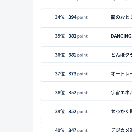
34位
394
龍のおと
point
35位
382
DANCIN
point
36位
381
とんぼク
point
37位
373
オートレ
point
38位
352
宇宙エネ
point
39位
352
せっかく
point
40位
347
デジカメ
point