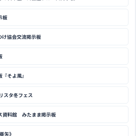
示板
つけ協会交流掲示板
板
板『そよ風』
フリスタ冬フェス
ス資料館 みたまま掲示板
 亜矢》