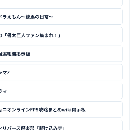
ドラえもん～練馬の日常～
の「骨太巨人ファン集まれ！」
当選報告掲示板
ラマZ
ラマ
コオンラインFPS攻略まとめwiki掲示板
＊リバース倶楽部「駆け込み寺」