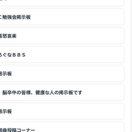
Ｃ勉強会掲示板
喜怒哀楽
ろぐなＢＢＳ
掲示板
、脳卒中の皆様、健康な人の掲示板です
掲示板
唱曲投稿コーナー