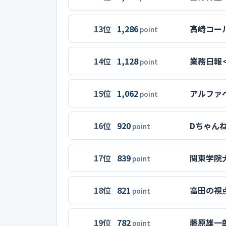
13位
1,286
高崎コー
point
14位
1,128
業務日報
point
15位
1,062
アルファベ
point
16位
920
Dちゃん
point
17位
839
関東学院
point
18位
821
高田の視
point
19位
782
藤原雄一
point