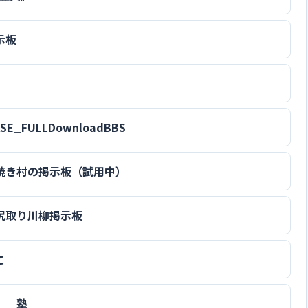
示板
ASE_FULLDownloadBBS
焼き村の掲示板（試用中）
尻取り川柳掲示板
こ
 塾