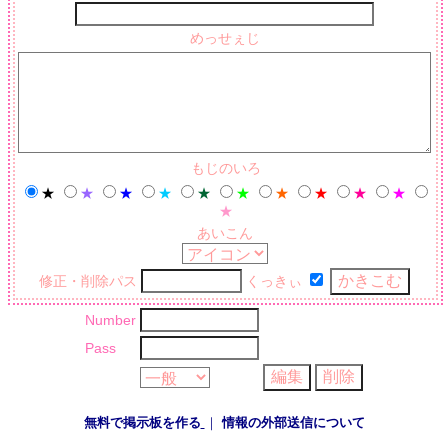
めっせぇじ
もじのいろ
★
★
★
★
★
★
★
★
★
★
★
あいこん
修正・削除パス
くっきぃ
Number
Pass
無料で掲示板を作る
｜
情報の外部送信について