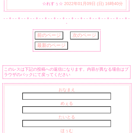
☆れすぅ☆
2022年01月09日 (日) 16時40分
- - + - - + - - + - - + - - + - - + - - + - - + - - + - - + - - + - - + - - + - - + -
-
このレスは下記の投稿への返信になります。内容が異なる場合はブ
ラウザのバックにて戻ってください
おなまえ
めぇる
たいとる
ほぅむ