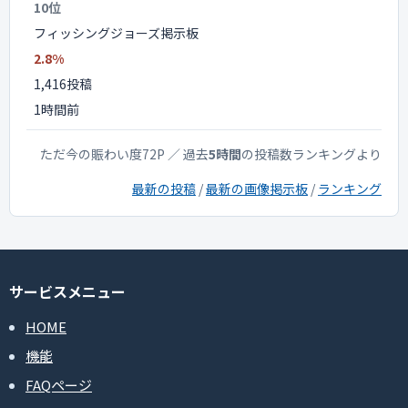
10位
フィッシングジョーズ掲示板
2.8%
1,416投稿
1時間前
ただ今の賑わい度72P ／ 過去
5時間
の投稿数ランキングより
最新の投稿
/
最新の画像掲示板
/
ランキング
サービスメニュー
HOME
機能
FAQページ