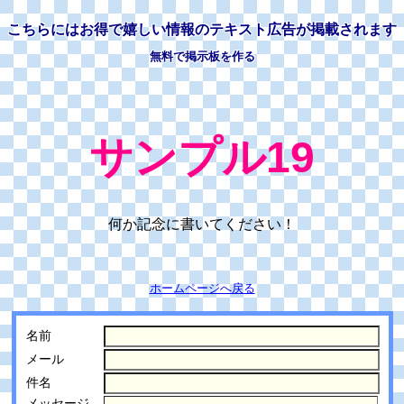
こちらには
お得で嬉しい情報の
テキスト広告が掲載されます
無料で掲示板を作る
サンプル19
何か記念に書いてください！
ホームページへ戻る
名前
メール
件名
メッセージ