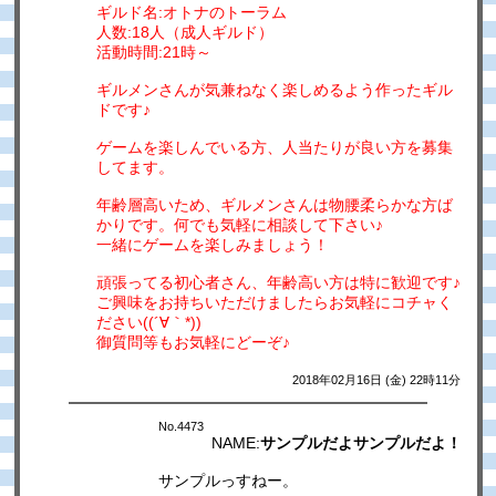
ギルド名:オトナのトーラム
人数:18人（成人ギルド）
活動時間:21時～
ギルメンさんが気兼ねなく楽しめるよう作ったギル
ドです♪
ゲームを楽しんでいる方、人当たりが良い方を募集
してます。
年齢層高いため、ギルメンさんは物腰柔らかな方ば
かりです。何でも気軽に相談して下さい♪
一緒にゲームを楽しみましょう！
頑張ってる初心者さん、年齢高い方は特に歓迎です♪
ご興味をお持ちいただけましたらお気軽にコチャく
ださい((´∀｀*))
御質問等もお気軽にどーぞ♪
2018年02月16日 (金) 22時11分
No.4473
NAME:
サンプルだよサンプルだよ！
サンプルっすねー。