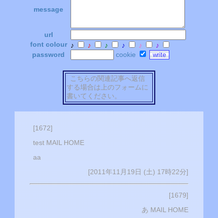
message
url
font colour
♪
♪
♪
♪
♪
♪
password
cookie
こちらの関連記事へ返信
する場合は上のフォームに
書いてください。
[1672]
test MAIL HOME
aa
[2011年11月19日 (土) 17時22分]
[1679]
あ MAIL HOME