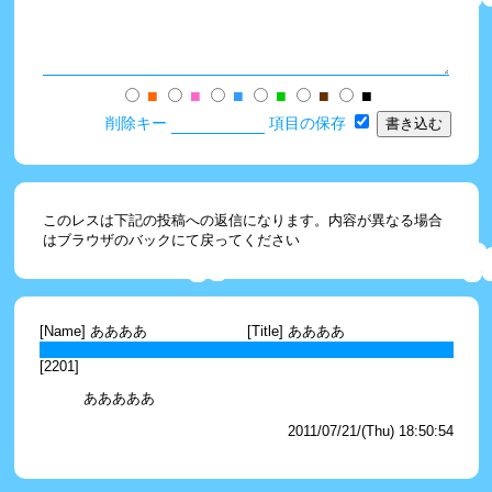
■
■
■
■
■
■
削除キー
項目の保存
このレスは下記の投稿への返信になります。内容が異なる場合
はブラウザのバックにて戻ってください
[Name] ああああ
[Title] ああああ
[2201]
あああああ
2011/07/21/(Thu) 18:50:54