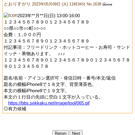
とおりすがり
2023年05月09日 (火) 11時34分 No.1638
2023年**月**日(日) 13:00-16:00
１２３４５６７８９０１２３４５６７８９
○○県○○市○○町○○-○○
会費：１,０００円
１２３４５６７８９０１２３４５６７８９
付記事項：フリードリンク・ホットコーヒー・お寿司・サンド
イッチ・果物あります。 ♪♪♪
１２３４５６７８９０１２３４５６７８９０１２３４５６７８
９０１２３４５６７８
題名/名前・アイコン選択可・発信日時・番号/本文/返信
題名の横幅iPhone8で１８文字、背景薄茶色。
本文の横幅iPhone8で１９文字。
本文の１行目の先頭に空白１文字が入っている。
https://bbs.sekkaku.net/image/tool/065.gif
◎有力候補