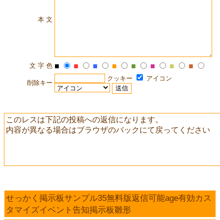
本 文
文 字 色
■
■
■
■
■
■
■
■
クッキー
アイコン
削除キー
このレスは下記の投稿への返信になります。
内容が異なる場合はブラウザのバックにて戻ってください
せっかく掲示板サンプル35無料版返信可能age有効カス
タマイズイベント告知掲示板雛形