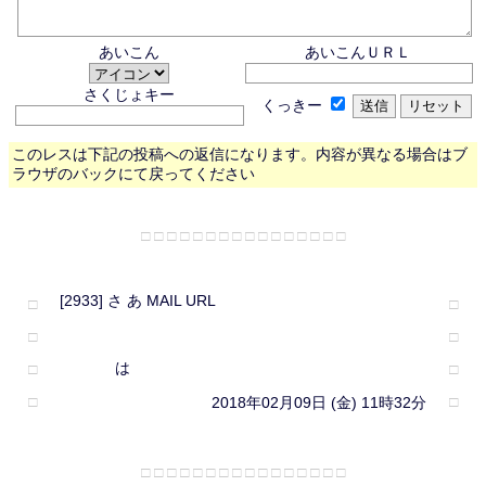
あいこん
あいこんＵＲＬ
さくじょキー
くっきー
このレスは下記の投稿への返信になります。内容が異なる場合はブ
ラウザのバックにて戻ってください
□ □ □ □ □ □ □ □ □ □ □ □ □ □ □ □
[2933] さ あ MAIL URL
□
□
□
□
は
□
□
□
□
2018年02月09日 (金) 11時32分
□ □ □ □ □ □ □ □ □ □ □ □ □ □ □ □