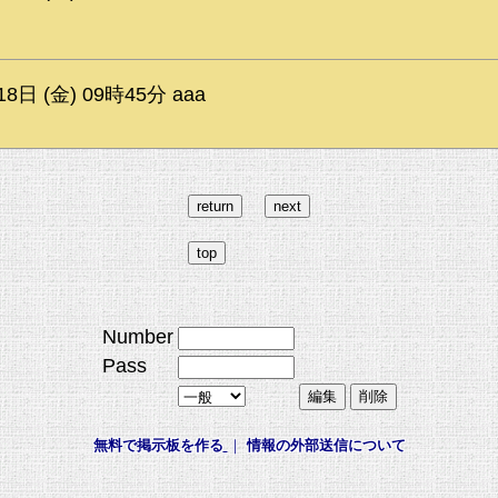
18日 (金) 09時45分 aaa
Number
Pass
無料で掲示板を作る
｜
情報の外部送信について