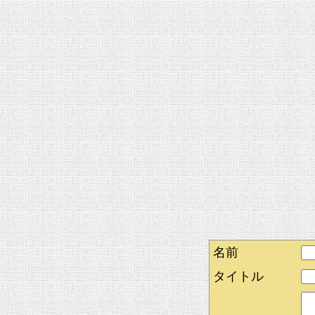
名前
タイトル