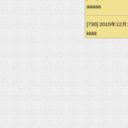
aaaaa
[730] 2015年12月
kkkk