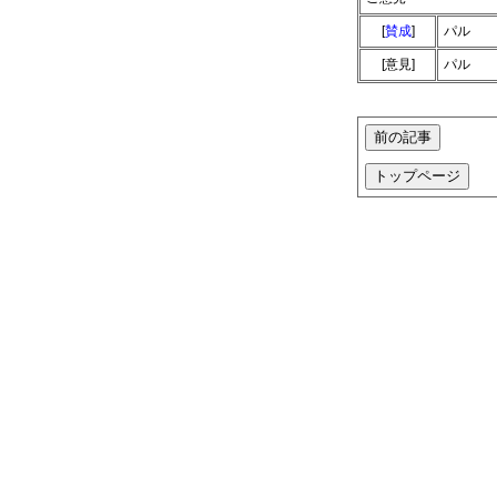
[
賛成
]
パル
[意見]
パル