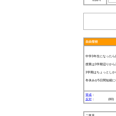
自由登校
中学3年生になった
授業は3学期辺りから
3学期はちょっとし
冬休みが5日間短縮に
賛成
：
反対
：
(80)
ご意見