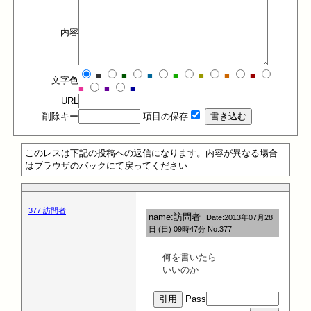
内容
■
■
■
■
■
■
■
文字色
■
■
■
URL
削除キー
項目の保存
このレスは下記の投稿への返信になります。内容が異なる場合
はブラウザのバックにて戻ってください
377:訪問者
name:訪問者
Date:2013年07月28
日 (日) 09時47分 No.377
何を書いたら
いいのか
Pass