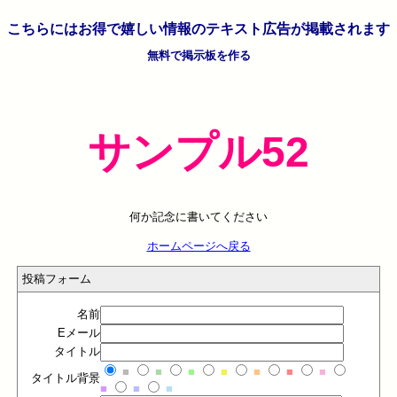
こちらには
お得で嬉しい情報の
テキスト広告が掲載されます
無料で掲示板を作る
サンプル52
何か記念に書いてください
ホームページへ戻る
投稿フォーム
名前
Eメール
タイトル
■
■
■
■
■
■
■
タイトル背景
■
■
■