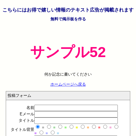
こちらには
お得で嬉しい情報の
テキスト広告が掲載されます
無料で掲示板を作る
サンプル52
何か記念に書いてください
ホームページへ戻る
投稿フォーム
名前
Eメール
タイトル
■
■
■
■
■
■
■
タイトル背景
■
■
■