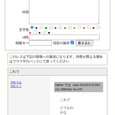
内容
■
■
■
■
■
■
■
文字色
■
■
■
URL
削除キー
項目の保存
このレスは下記の投稿への返信になります。内容が異なる場合
はブラウザのバックにて戻ってください
これで
378:では
name:では
Date:2013年07月28日
379:そう
(日) 09時49分 No.378
これで
どうなの
かな