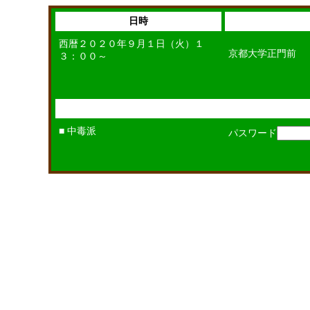
日時
西暦２０２０年９月１日（火）１
京都大学正門前
３：００～
■ 中毒派
パスワード