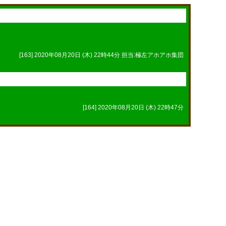
[163] 2020年08月20日 (木) 22時44分 担当:極左アホアホ集団
[164] 2020年08月20日 (木) 22時47分