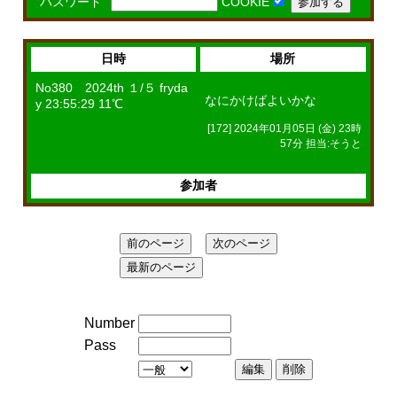
パスワード
COOKIE
日時
場所
No380 2024th １/５ fryda
なにかけばよいかな
y 23:55:29 11℃
[172] 2024年01月05日 (金) 23時
57分 担当:そうと
参加者
Number
Pass