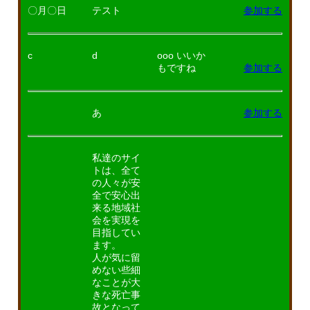
〇月〇日
テスト
参加する
c
d
ooo いいか
もですね
参加する
あ
参加する
私達のサイ
トは、全て
の人々が安
全で安心出
来る地域社
会を実現を
目指してい
ます。
人が気に留
めない些細
なことが大
きな死亡事
故となって