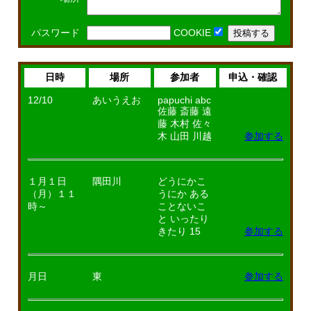
パスワード
COOKIE
日時
場所
参加者
申込・確認
12/10
あいうえお
papuchi abc
佐藤 斎藤 遠
藤 木村 佐々
木 山田 川越
参加する
１月１日
隅田川
どうにかこ
（月）１１
うにか ある
時～
ことないこ
と いったり
きたり 15
参加する
月日
東
参加する