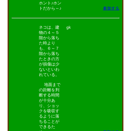
ホント♪ホン
トだから～♪
参加する
ネコは、建
gk
物の４～５
階から落ち
た時より
も、６～７
階から落ち
たときの方
が損傷は少
ないといわ
れている。
地面まで
の距離を判
断する時間
が十分あ
り、ショッ
クを吸収す
るように落
ちることが
できるた