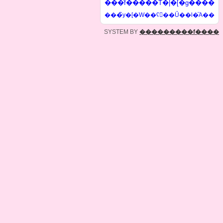
���̌f�����T�|�[�g����
���̃y�[�W��ʕ񂷂�
�Ǘ��l�֘A��
SYSTEM BY
���������f����