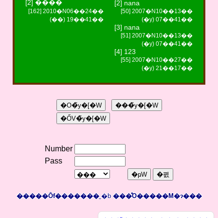
[2] ����
[2] nana
[162] 2010�N06��24��
[50] 2007�N10��13��
(��) 19��41��
(�y) 07��41��
[3] nana
[51] 2007�N10��13��
(�y) 07��41��
[4] 123
[55] 2007�N10��27��
(�y) 21��17��
Number
Pass
�����Ōf�������
�b
���̊O�����M�ɂ���