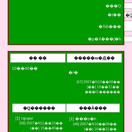
���O
�I��
�ЂƂ���
�p�X���[�h
�� ��
�����m�点��
10��40��
�ѓ�
[47] 2007�N10��08��
(��) 16��31��
���O:������
�Q������
���Ȃ���
[1] rqrqwr
[1] ���b�h
[58] 2007�N11��15��
[48] 2007�N10��08��
(��) 15��40��
(��) 16��31��