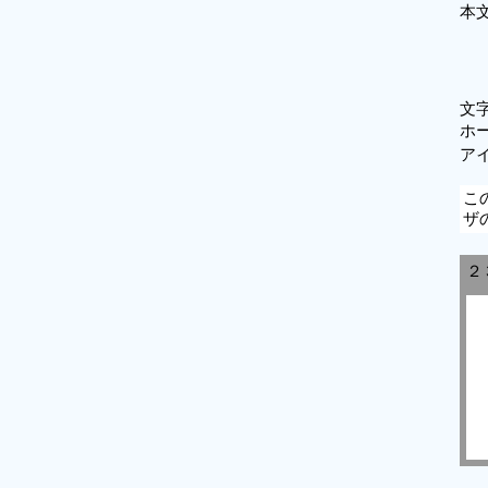
本
文
ホ
ア
こ
ザ
２