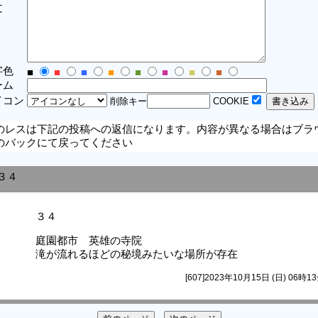
文
字色
■
■
■
■
■
■
■
■
ーム
イコン
削除キー
COOKIE
のレスは下記の投稿への返信になります。内容が異なる場合はブラ
のバックにて戻ってください
３４
３４
庭園都市 英雄の寺院
滝が流れるほどの秘境みたいな場所が存在
[607]2023年10月15日 (日) 06時1