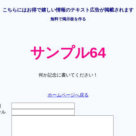
こちらには
お得で嬉しい情報の
テキスト広告が掲載されます
無料で掲示板を作る
サンプル64
何か記念に書いてください！
ホームページへ戻る
前
ール