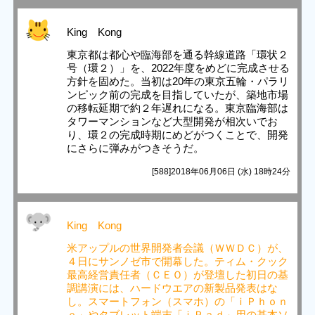
King Kong
東京都は都心や臨海部を通る幹線道路「環状２
号（環２）」を、2022年度をめどに完成させる
方針を固めた。当初は20年の東京五輪・パラリ
ンピック前の完成を目指していたが、築地市場
の移転延期で約２年遅れになる。東京臨海部は
タワーマンションなど大型開発が相次いでお
り、環２の完成時期にめどがつくことで、開発
にさらに弾みがつきそうだ。
[588]2018年06月06日 (水) 18時24分
King Kong
米アップルの世界開発者会議（ＷＷＤＣ）が、
４日にサンノゼ市で開幕した。ティム・クック
最高経営責任者（ＣＥＯ）が登壇した初日の基
調講演には、ハードウエアの新製品発表はな
し。スマートフォン（スマホ）の「ｉＰｈｏｎ
ｅ」やタブレット端末「ｉＰａｄ」用の基本ソ