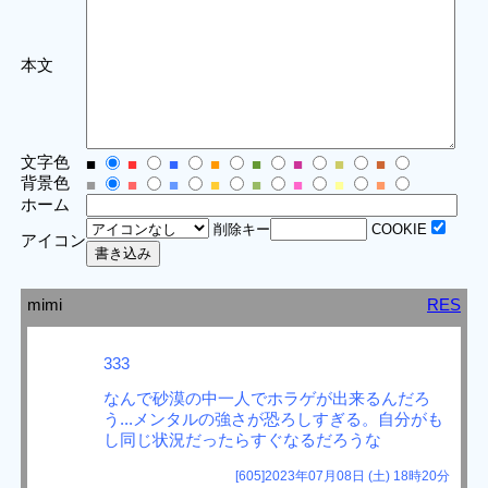
本文
文字色
■
■
■
■
■
■
■
■
背景色
■
■
■
■
■
■
■
■
ホーム
削除キー
COOKIE
アイコン
mimi
RES
333
なんで砂漠の中一人でホラゲが出来るんだろ
う...メンタルの強さが恐ろしすぎる。自分がも
し同じ状況だったらすぐなるだろうな
[605]2023年07月08日 (土) 18時20分