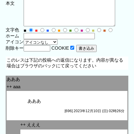
本文
文字色
■
■
■
■
■
■
■
■
ホーム
アイコン
削除キー
COOKIE
このレスは下記の投稿への返信になります。内容が異なる
場合はブラウザのバックにて戻ってください
あああ
++ aaa
あああ
[696] 2023年12月10日 (日) 02時26分
++ えええ