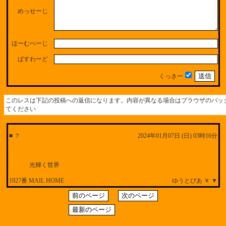
めっせーじ
ほーむぺーじ
ぱすわーど
くっきー
このレスは下記の投稿への返信になります。内容が異なる場合はブラウザのバッ
てください
■ ？
2024年01月07日 (日) 03時16分
光輝く世界
1927番 MAIL HOME
ゆうとぴあ ￥ ▼