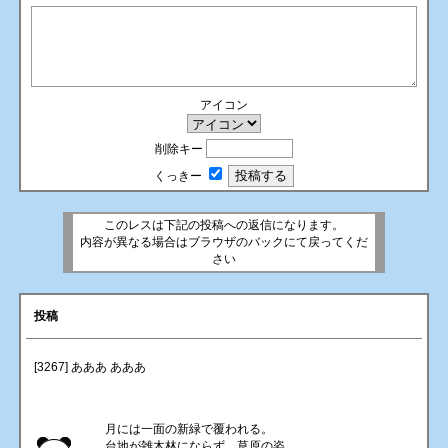
アイコン
削除キー
くっきー
このレスは下記の投稿への返信になります。
内容が異なる場合はブラウザのバックにて戻ってくだ
さい
投稿
[3267] あああ あああ
月には一面の新緑で覆われる。
台地が雑木林にならず、草原の姿