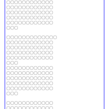
〇〇〇〇〇〇〇〇〇〇〇〇
〇〇〇〇〇〇〇〇〇〇〇〇
〇〇〇〇〇〇〇〇〇〇〇〇
〇〇〇〇〇〇〇〇〇〇〇〇
〇〇〇〇〇〇〇〇〇〇〇〇
〇〇〇
〇〇〇〇〇〇〇〇〇〇〇〇〇
〇〇〇〇〇〇〇〇〇〇〇〇
〇〇〇〇〇〇〇〇〇〇〇〇
〇〇〇〇〇〇〇〇〇〇〇〇
〇〇〇〇〇〇〇〇〇〇〇〇
〇〇〇
〇〇〇〇〇〇〇〇〇〇〇〇
〇〇〇〇〇〇〇〇〇〇〇〇
〇〇〇〇〇〇〇〇〇〇〇〇
〇〇〇〇〇〇〇〇〇〇〇〇
〇〇〇〇〇〇〇〇〇〇〇〇
〇〇〇
〇〇〇〇〇〇〇〇〇〇〇〇
〇〇〇〇〇〇〇〇〇〇〇〇