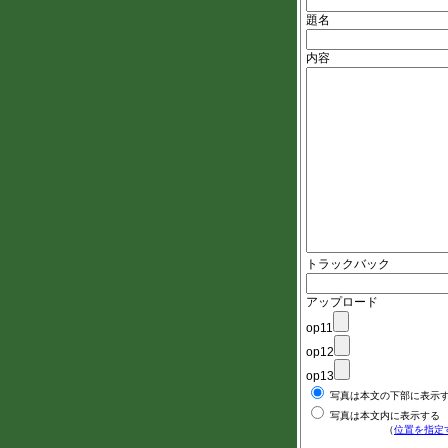
題名
内容
トラックバック
アップロード
op11
op12
op13
写真は本文の下部に表示
写真は本文内に表示する
（
位置を指定