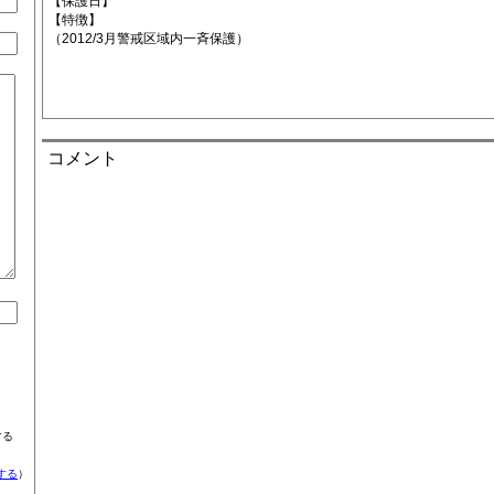
【保護日】
【特徴】
（2012/3月警戒区域内一斉保護）
コメント
する
する
）