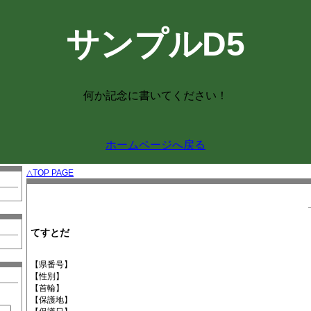
サンプルD5
何か記念に書いてください！
ホームページへ戻る
△TOP PAGE
てすとだ
【県番号】
【性別】
【首輪】
【保護地】