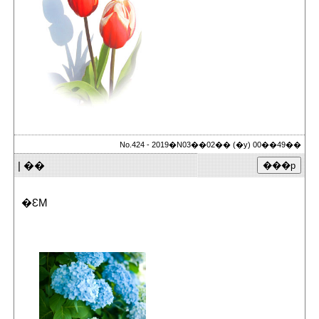
No.424 - 2019�N03��02�� (�y) 00��49��
| ��
�ԐM