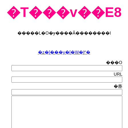
�T���v��E8
�����L�O�ɏ����Ă��������I
�z�[���y�[�W�֖߂�
���O
URL
�薼