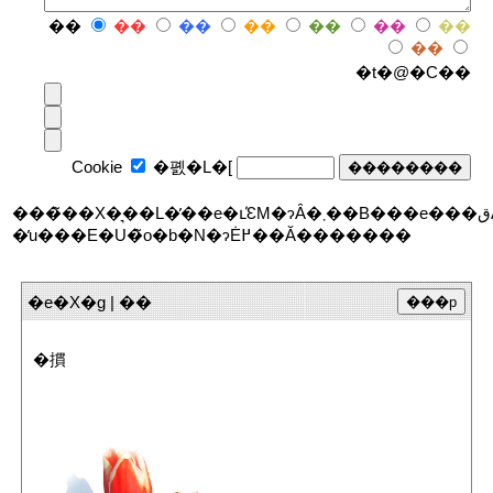
��
��
��
��
��
��
��
��
�t�@�C��
Cookie
�폜�L�[
���̃��X�͉��L�̓��e�ւ̕ԐM�ɂȂ�܂��B���e���قȂ�ꍇ
�̓u���E�U�̃o�b�N�ɂĖ߂��Ă�������
�e�X�g | ��
�摜