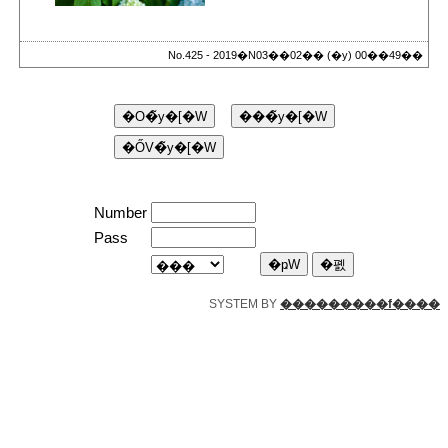
No.425 - 2019�N03��02�� (�y) 00��49��
Number
Pass
SYSTEM BY
���������f����