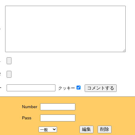
ト
１
２
ー
クッキー
Number
Pass