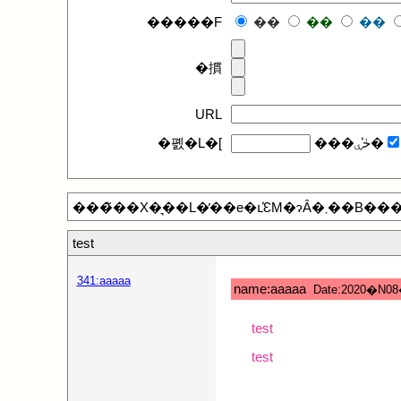
�����F
��
��
��
�摜
URL
�폜�L�[
���ڂ̕ۑ�
test
341:aaaaa
name:aaaaa
Date:2020�N0
test
test