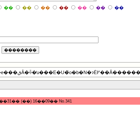
��
��
��
��
��
��
��
���̃��X�͉��L�̓��e�ւ̕ԐM�ɂȂ�܂��B���e���قȂ�ꍇ�̓u���E�U�̃o�b�N�ɂĖ߂�
8��31�� (��) 16��09�� No.341