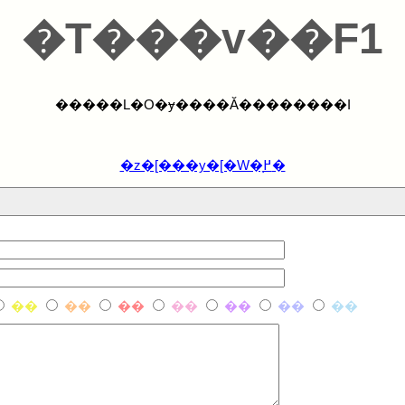
�T���v��F1
�����L�O�ɏ����Ă��������I
�z�[���y�[�W�֖߂�
��
��
��
��
��
��
��