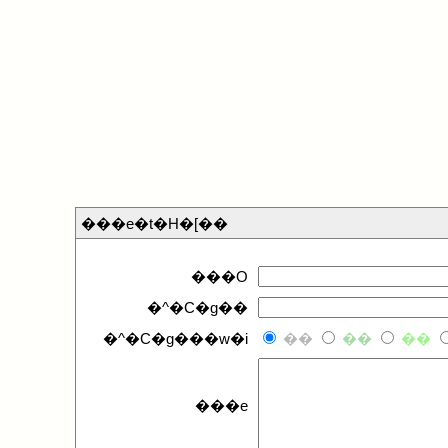
���e�t�H�[��
���O
�^�C�g��
�^�C�g���w�i
��
��
��
���e