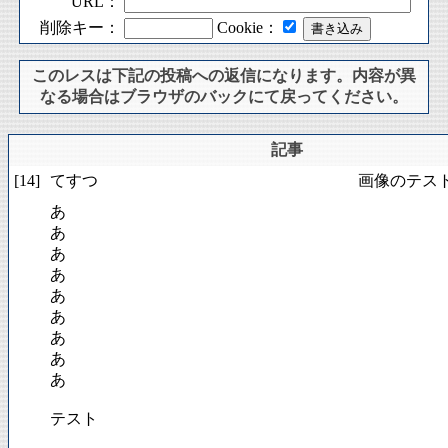
URL：
削除キー：
Cookie：
このレスは下記の投稿への返信になります。内容が異
なる場合はブラウザのバックにて戻ってください。
記事
[14]
てすつ
画像のテス
あ
あ
あ
あ
あ
あ
あ
あ
あ
テスト