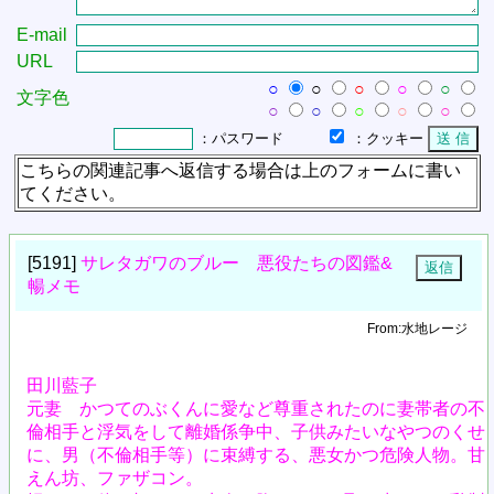
E-mail
URL
○
○
○
○
○
文字色
○
○
○
○
○
：クッキー
：パスワード
こちらの関連記事へ返信する場合は上のフォームに書い
てください。
[5191]
サレタガワのブルー 悪役たちの図鑑&
暢メモ
From:水地レージ
田川藍子
元妻 かつてのぶくんに愛など尊重されたのに妻帯者の不
倫相手と浮気をして離婚係争中、子供みたいなやつのくせ
に、男（不倫相手等）に束縛する、悪女かつ危険人物。甘
えん坊、ファザコン。