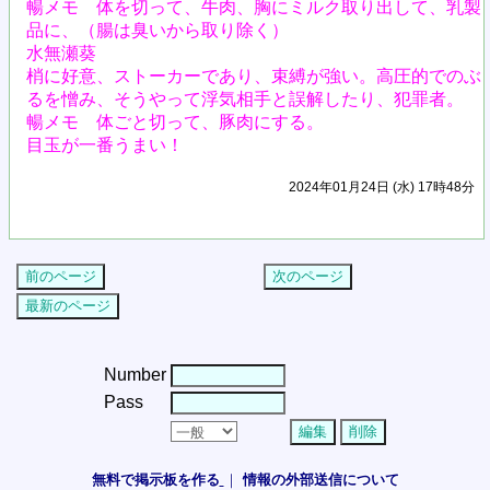
暢メモ 体を切って、牛肉、胸にミルク取り出して、乳製
品に、（腸は臭いから取り除く）
水無瀬葵
梢に好意、ストーカーであり、束縛が強い。高圧的でのぶ
るを憎み、そうやって浮気相手と誤解したり、犯罪者。
暢メモ 体ごと切って、豚肉にする。
目玉が一番うまい！
2024年01月24日 (水) 17時48分
Number
Pass
無料で掲示板を作る
｜
情報の外部送信について