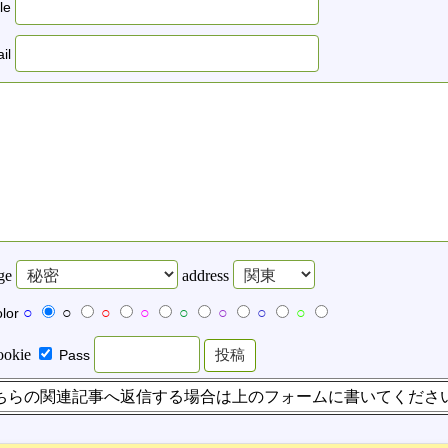
tle
il
ge
address
○
○
○
○
○
○
○
○
lor
ookie
Pass
ちらの関連記事へ返信する場合は上のフォームに書いてくださ