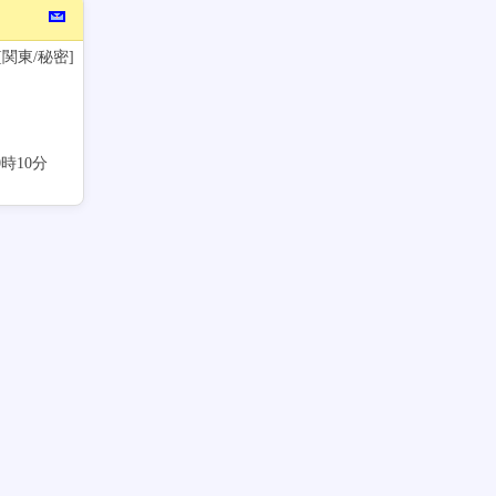
 [関東/秘密]
00時10分