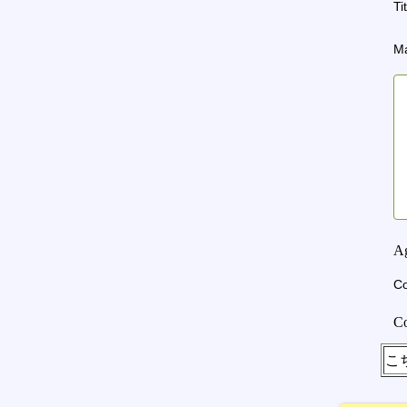
Ti
Ma
A
Co
C
こ