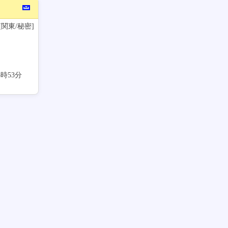
 [関東/秘密]
23時53分