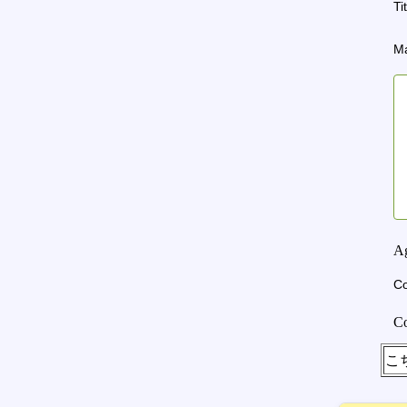
Ti
Ma
A
Co
C
こ