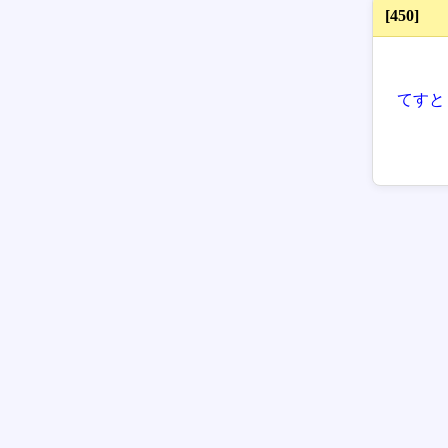
[450]
てすと