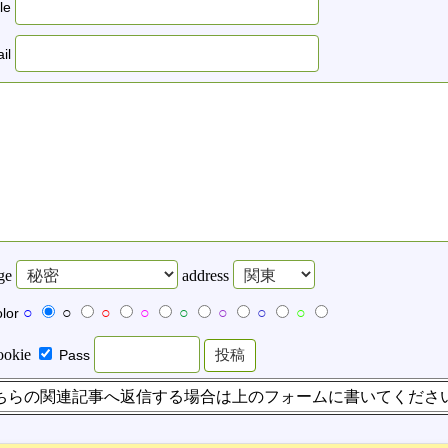
tle
il
ge
address
○
○
○
○
○
○
○
○
lor
ookie
Pass
ちらの関連記事へ返信する場合は上のフォームに書いてくださ