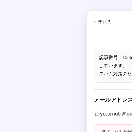
× 閉じる
記事番号「15
しています。
スパム対策のた
メールアドレ
ご連絡される場合