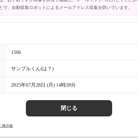
とで、自動収集ロボットによるメールアドレス収集を防いでいます。
1506
サンプルくん(は？)
2025年07月28日 (月) 14時28分
閉じる
く掲示板