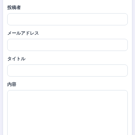
投稿者
メールアドレス
タイトル
内容