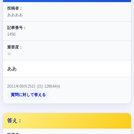
投稿者：
ああああ
記事番号：
1456
重要度：
☆
ああ
2011年09月25日 (日) 12時44分
質問に対して答える
答え：