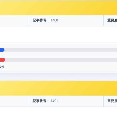
記事番号：
1488
重要
41分
記事番号：
1491
重要