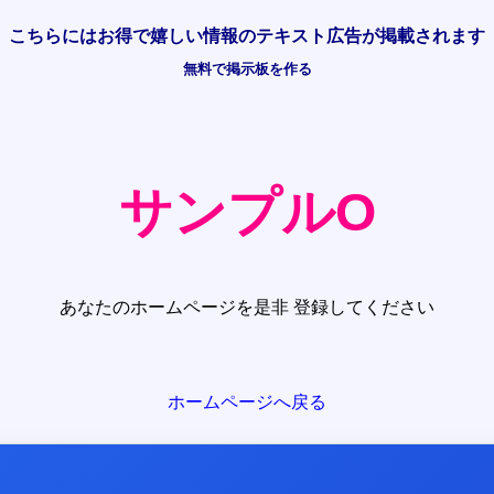
こちらには
お得で嬉しい情報の
テキスト広告が掲載されます
無料で掲示板を作る
サンプルO
あなたのホームページを是非 登録してください
ホームページへ戻る