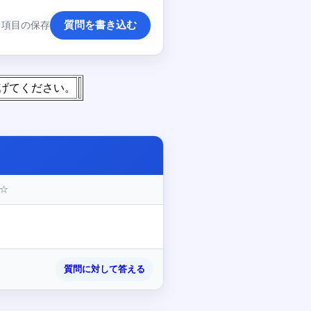
質問を書き込む
項目の保存
げてください。
☆
質問に対して答える