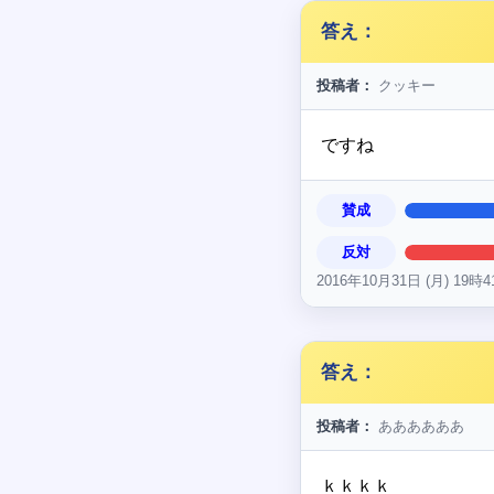
答え：
投稿者：
クッキー
ですね
賛成
反対
2016年10月31日 (月) 19時
答え：
投稿者：
ああああああ
ｋｋｋｋ