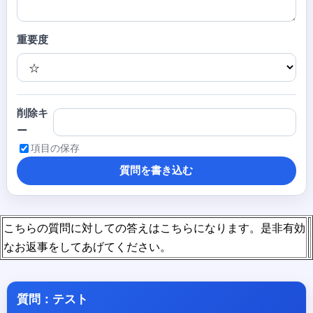
重要度
削除キ
ー
項目の保存
質問を書き込む
こちらの質問に対しての答えはこちらになります。是非有効
なお返事をしてあげてください。
質問：テスト