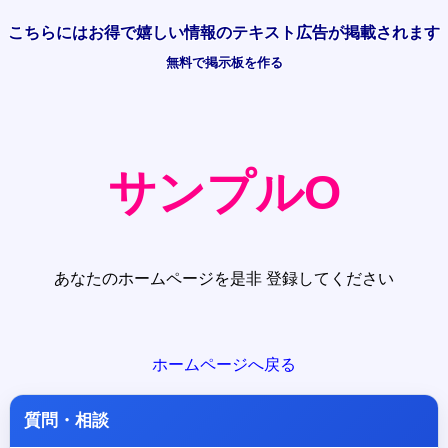
こちらには
お得で嬉しい情報の
テキスト広告が掲載されます
無料で掲示板を作る
サンプルO
あなたのホームページを是非 登録してください
ホームページへ戻る
質問・相談