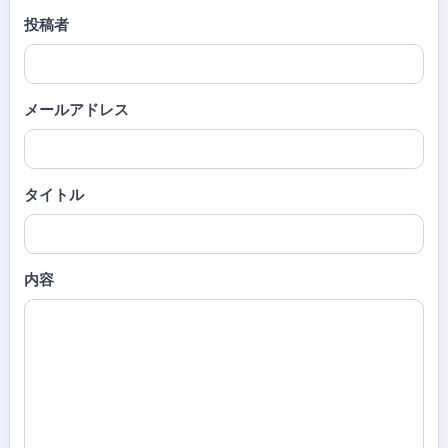
投稿者
メールアドレス
タイトル
内容