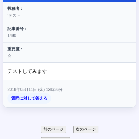
投稿者：
‘テスト
記事番号：
1490
重要度：
☆
テストしてみます
2018年05月11日 (金) 12時36分
質問に対して答える