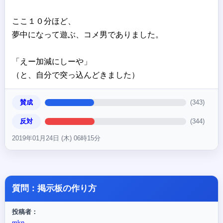
ここ１０分ほど、
夢中になって遊ぶ、コメ男でありました。
「えー加減にしーや」
（と、自分で突っ込んどきました）
賛成
(343)
反対
(344)
2019年01月24日 (木) 06時15分
質問：掲示板の作り方
投稿者：
mkn