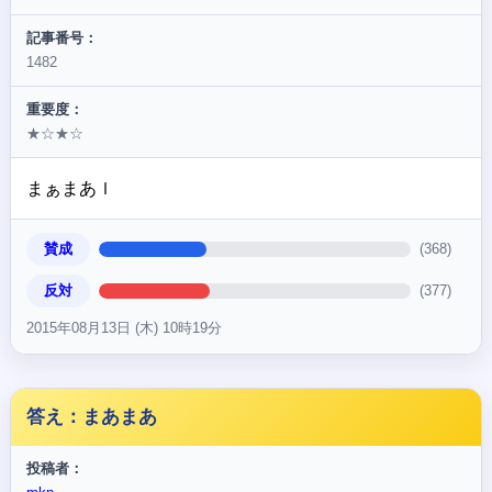
記事番号：
1482
重要度：
★☆★☆
まぁまあｌ
賛成
(368)
反対
(377)
2015年08月13日 (木) 10時19分
答え：まあまあ
投稿者：