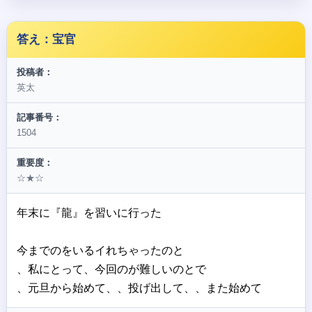
答え：宝官
投稿者：
英太
記事番号：
1504
重要度：
☆★☆
年末に『龍』を習いに行った
今までのをいるイれちゃったのと
、私にとって、今回のが難しいのとで
、元旦から始めて、、投げ出して、、また始めて