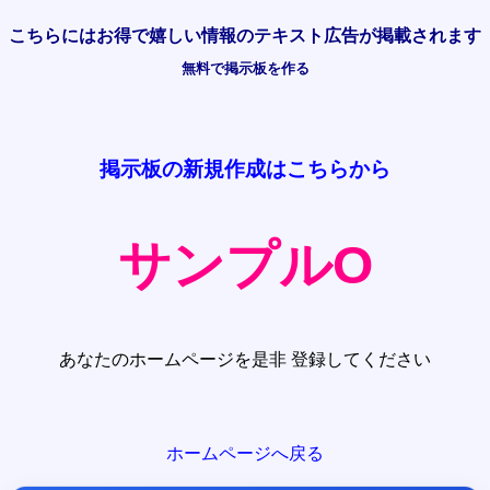
こちらには
お得で嬉しい情報の
テキスト広告が掲載されます
無料で掲示板を作る
掲示板の新規作成はこちらから
サンプルO
あなたのホームページを是非 登録してください
ホームページへ戻る