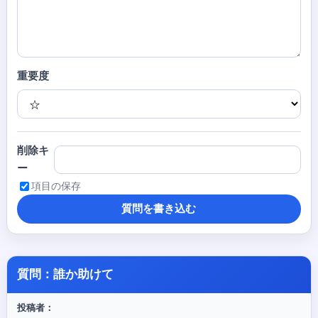
重要度
削除キ
ー
項目の保存
質問を書き込む
質問：誰か助けて
投稿者：