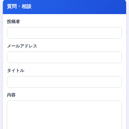
質問・相談
投稿者
メールアドレス
タイトル
内容