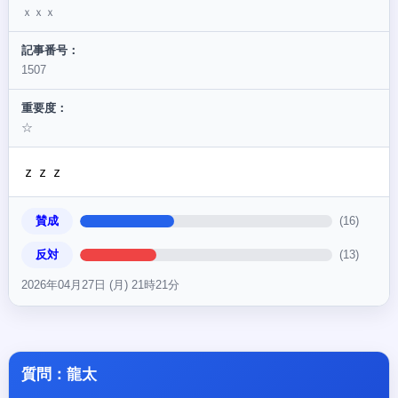
ｘｘｘ
記事番号：
1507
重要度：
☆
ｚｚｚ
賛成
(16)
反対
(13)
2026年04月27日 (月) 21時21分
質問：龍太