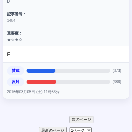
D
記事番号：
1484
重要度：
★☆★☆
F
賛成
(373)
反対
(386)
2016年03月05日 (土) 11時53分