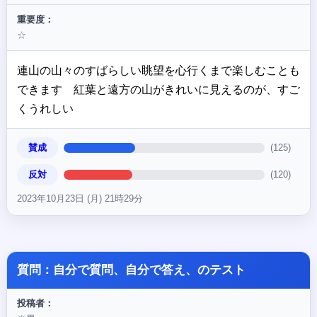
重要度：
☆
連山の山々のすばらしい眺望を心行くまで楽しむことも
できます 紅葉と遠方の山がきれいに見えるのが、すご
くうれしい
賛成
(125)
反対
(120)
2023年10月23日 (月) 21時29分
質問：自分で質問、自分で答え、のテスト
投稿者：