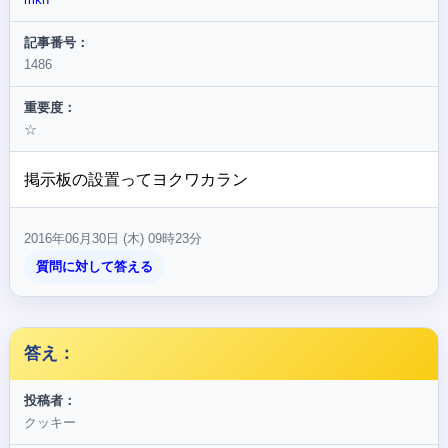
記事番号：
1486
重要度：
☆
掲示板の設置ってヨクワカラン
2016年06月30日 (木) 09時23分
質問に対して答える
答え：
投稿者：
クッキー