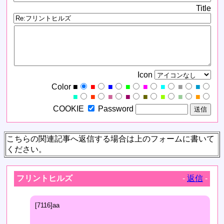
Title
Icon
Color
■
■
■
■
■
■
■
■
■
■
■
■
■
■
■
■
COOKIE
Password
こちらの関連記事へ返信する場合は上のフォームに書いて
ください。
フリントヒルズ
-
返信
-
[7116]aa