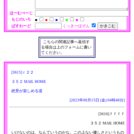
ほーむぺーじ
もじのいろ
■
■
■
■
■
ぱすわーど
くっきーほぞん
こちらの関連記事へ返信す
る場合は上のフォームに書い
てください。
[3615]ｒ２２
３５２ MAIL HOME
絶景が楽しめる道
[2023年09月15日 (金) 04時48分]
[3616]ｆｆｆｆ
３５２ MAIL HOME
いけないのは、なんていうのかな。この上ない優しさというもの