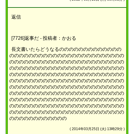
返信
[7726]返事だ - 投稿者：かおる
長文書いたらどうなるののののののののののののの
のののののののののののののののののののののののの
のののののののののののののののののののののののの
のののののののののののののののののののののののの
のののののののののののののののののののののののの
のののののののののののののののののののののののの
のののののののののののののののののののののののの
のののののののののののののののののののののののの
のののののののののののののののののののののののの
のののののののののののののののののののののののの
のののののののののののののののののののののののの
のののののののののののの
(
2014年03月25日 (火) 13時29分 )