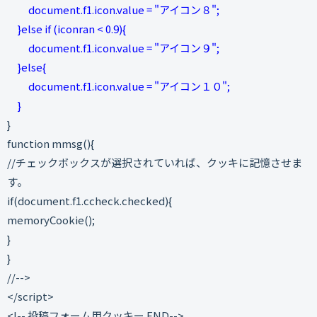
document.f1.icon.value = "アイコン８";
}else if (iconran < 0.9){
document.f1.icon.value = "アイコン９";
}else{
document.f1.icon.value = "アイコン１０";
}
}
function mmsg(){
//チェックボックスが選択されていれば、クッキに記憶させま
す。
if(document.f1.ccheck.checked){
memoryCookie();
}
}
//-->
</script>
<!-- 投稿フォーム用クッキー END-->