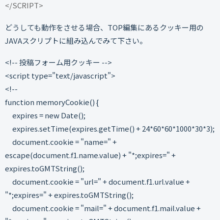
</SCRIPT>
どうしても動作をさせる場合、TOP編集にあるクッキー用の
JAVAスクリプトに組み込んでみて下さい。
<!-- 投稿フォーム用クッキー -->
<script type="text/javascript">
<!--
function memoryCookie() {
expires = new Date();
expires.setTime(expires.getTime() + 24*60*60*1000*30*3);
document.cookie = "name=" +
escape(document.f1.name.value) + "*;expires=" +
expires.toGMTString();
document.cookie = "url=" + document.f1.url.value +
"*;expires=" + expires.toGMTString();
document.cookie = "mail=" + document.f1.mail.value +