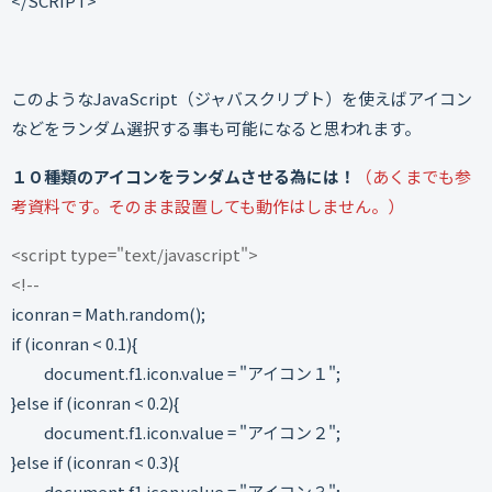
</SCRIPT>
このようなJavaScript（ジャバスクリプト）を使えばアイコン
などをランダム選択する事も可能になると思われます。
１０種類のアイコンをランダムさせる為には！
（あくまでも参
考資料です。そのまま設置しても動作はしません。）
<script type="text/javascript">
<!--
iconran = Math.random();
if (iconran < 0.1){
document.f1.icon.value = "アイコン１";
}else if (iconran < 0.2){
document.f1.icon.value = "アイコン２";
}else if (iconran < 0.3){
document.f1.icon.value = "アイコン３";