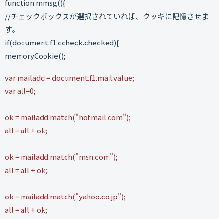
function mmsg(){
//チェックボックスが選択されていれば、クッキに記憶させま
す。
if(document.f1.ccheck.checked){
memoryCookie();
var mailadd = document.f1.mail.value;
var all=0;
ok = mailadd.match("hotmail.com");
all = all + ok;
ok = mailadd.match("msn.com");
all = all + ok;
ok = mailadd.match("yahoo.co.jp");
all = all + ok;