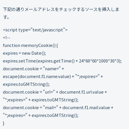
下記の通りメールアドレスをチェックするソースを挿入しま
す。
<script type="text/javascript">
<!--
function memoryCookie() {
expires = new Date();
expires.setTime(expires.getTime() + 24*60*60*1000*30*3);
document.cookie = "name=" +
escape(document.f1.name.value) + "*;expires=" +
expires.toGMTString();
document.cookie = "url=" + document.f1.url.value +
"*;expires=" + expires.toGMTString();
document.cookie = "mail=" + document.f1.mail.value +
"*;expires=" + expires.toGMTString();
}