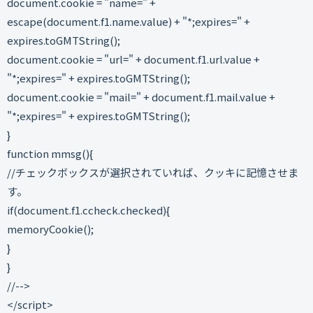
document.cookie = "name=" +
escape(document.f1.name.value) + "*;expires=" +
expires.toGMTString();
document.cookie = "url=" + document.f1.url.value +
"*;expires=" + expires.toGMTString();
document.cookie = "mail=" + document.f1.mail.value +
"*;expires=" + expires.toGMTString();
}
function mmsg(){
//チェックボックスが選択されていれば、クッキに記憶させま
す。
if(document.f1.ccheck.checked){
memoryCookie();
}
}
//-->
</script>