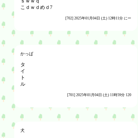
ｓｗｗｑ
こｄｗｄめｄ7
[702] 2025年01月04日 (土) 12時11分 にー
かっぱ
タ
イ
ト
ル
[701] 2025年01月04日 (土) 11時59分 120
犬