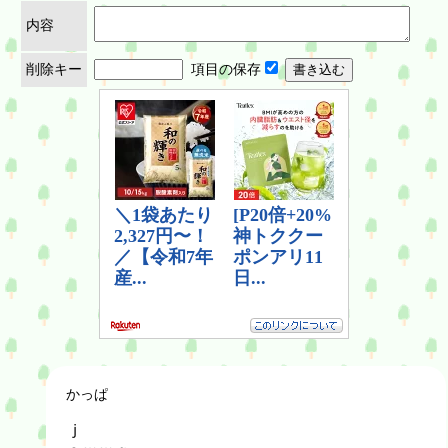
内容
削除キー
項目の保存
かっぱ
ｊ