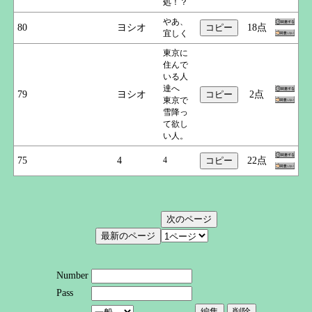
処！？
やあ、
80
ヨシオ
18点
宜しく
東京に
住んで
いる人
達へ
79
ヨシオ
2点
東京で
雪降っ
て欲し
い人。
75
4
4
22点
Number
Pass