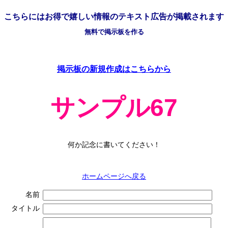
こちらには
お得で嬉しい情報の
テキスト広告が掲載されます
無料で掲示板を作る
掲示板の新規作成はこちらから
サンプル67
何か記念に書いてください！
ホームページへ戻る
名前
タイトル