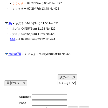
・
-
くくっきー
07/27/(Wed) 00:41 No.427
・
-
くくっきー
07/29/(Fri) 13:48 No.428
あ
-
ネズミ
04/25/(Sun) 11:56 No.421
・
-
ネズミ
04/25/(Sun) 11:58 No.422
・
-
テスト
04/25/(Sun) 11:59 No.423
・
444
-
4
02/06/(Sun) 23:22 No.424
rokko78
-
ｒｗふぇ
07/08/(Wed) 09:18 No.420
Number
Pass