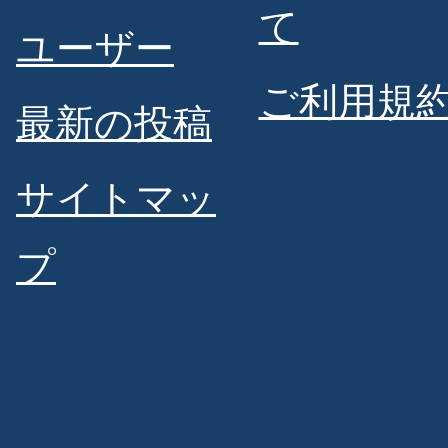
て
ユーザー
ご利用規
最新の投稿
サイトマッ
プ