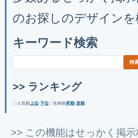
のお探しのデザインを
キーワード検索
検
>> ランキング
◇人気順
上位
-
下位
◇名称順
昇順
-
逆順
>> この機能はせっかく掲示