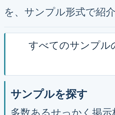
を、サンプル形式で紹
すべてのサンプル
サンプルを探す
多数あるせっかく掲示