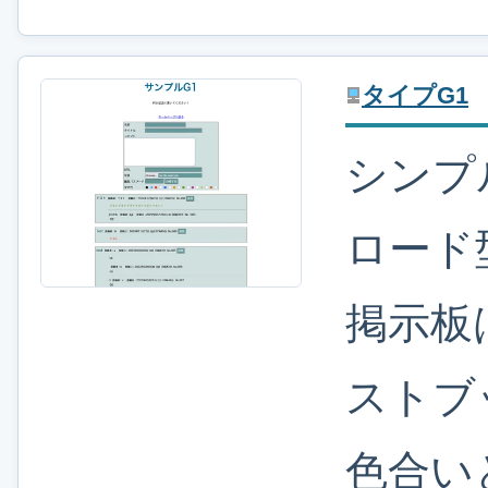
タイプG1
シンプ
ロード
掲示板
ストブ
色合い