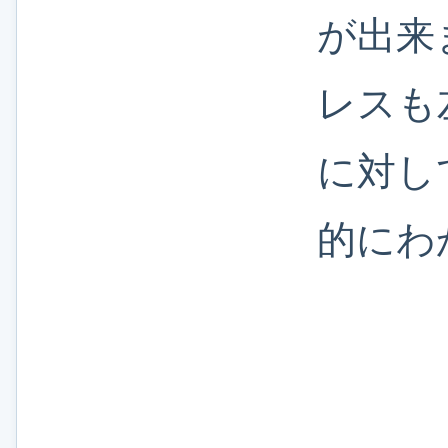
が出来
レスも
に対し
的にわ