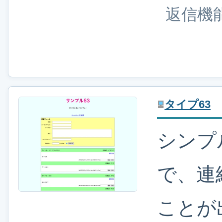
返信機
タイプ63
シンプ
で、連
ことが