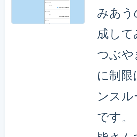
みあう
成して
つぶや
に制限
ンスル
です。