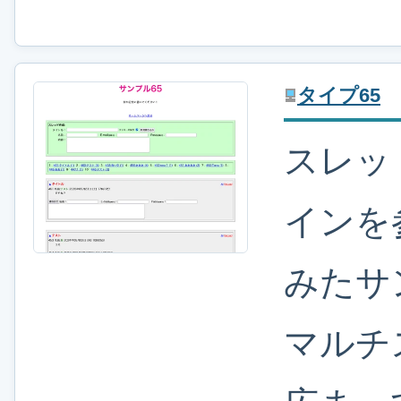
タイプ65
スレッ
インを
みたサ
マルチ