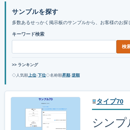
サンプルを探す
多数あるせっかく掲示板のサンプルから、お客様のお探
キーワード検索
検
>> ランキング
◇人気順
上位
-
下位
◇名称順
昇順
-
逆順
タイプ70
シンプ