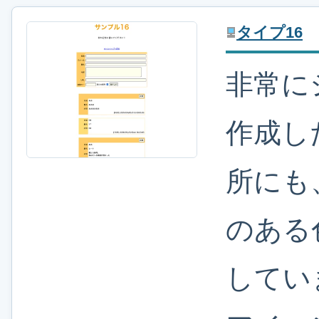
タイプ16
非常に
作成し
所にも
のある
してい