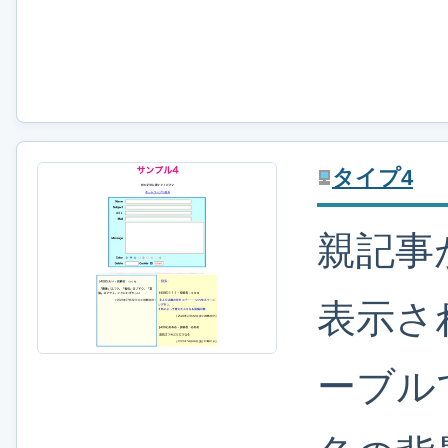
タイプ4
親記事
表示さ
ーブル