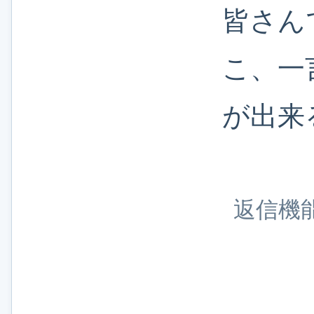
皆さん
こ、一
が出来
返信機