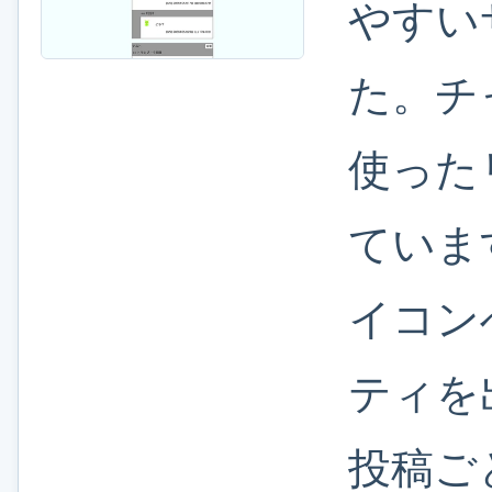
やすい
た。チ
使った
ていま
イコン
ティを
投稿ご