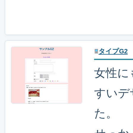
タイプG2
女性に
すいデ
た。