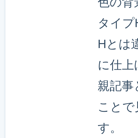
色の背
タイプ
Hとは
に仕上
親記事
ことで
す。