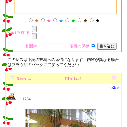
★
★
★
★
★
★
★UP FILE
削除キー
項目の保存
このレスは下記の投稿への返信になります。内容が異なる場合
はブラウザのバックにて戻ってください
ttt
1234
Name
TiTle
-RES-
1234