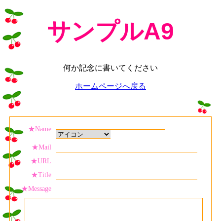
サンプルA9
何か記念に書いてください
ホームページへ戻る
★Name
★Mail
★URL
★Title
★Message